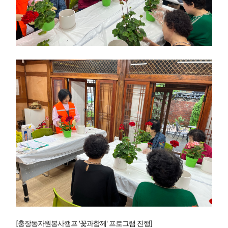
[충장동자원봉사캠프 '꽃과함께' 프로그램 진행]