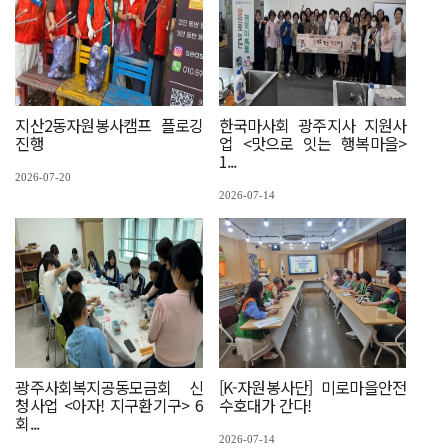
지산2동자원봉사캠프 플로깅
한국마사회 광주지사 지원사
진행
업 <맛으로 잇는 행복마을>
1...
2026-07-20
2026-07-14
광주사회복지공동모금회 신
[K-자원봉사단] 미로마을안전
청사업 <아자! 지구환기구> 6
수호대가 간다!
회...
2026-07-14