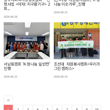
청사업 <아자! 지구환기구> 2
나눔 미숫가루’_진행
회...
2026-06-25
2026-06-26
서남동캠프 ‘K-정나눔 밑반찬’
조선대 자원봉사캠프<우리가
진행
그린 캠퍼스>
2026-06-25
2026-06-24
1
2
3
4
5
6
7
8
9
10