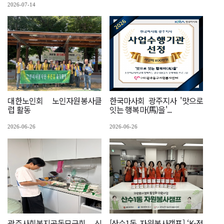
2026-07-14
대한노인회 노인자원봉사클
한국마사회 광주지사 '맛으로
럽 활동
잇는 행복마(馬)을'...
2026-06-26
2026-06-26
광주사회복지공동모금회 신
[산수1동 자원봉사캠프] ‘K-정